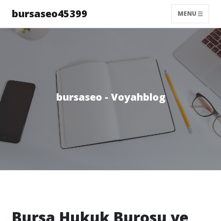
bursaseo45399
MENU
bursaseo - Voyahblog
Bursa Hukuk Burosu ve